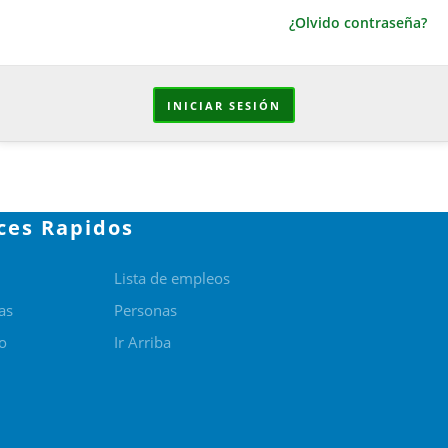
¿Olvido contraseña?
INICIAR SESIÓN
ces Rapidos
Lista de empleos
as
Personas
o
Ir Arriba